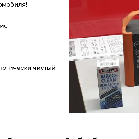
омобиля!
еме
ологически чистый