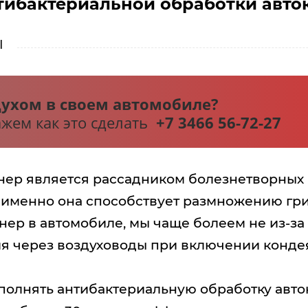
тибактериальной обработки авт
I
ухом в своем автомобиле?
жем как это сделать
+7 3466 56-72-27​
​
онер является рассадником болезнетворных
а, именно она способствует размножению г
ер в автомобиле, мы чаще болеем не из-за 
я через воздуховоды при включении конде
ыполнять антибактериальную обработку авт