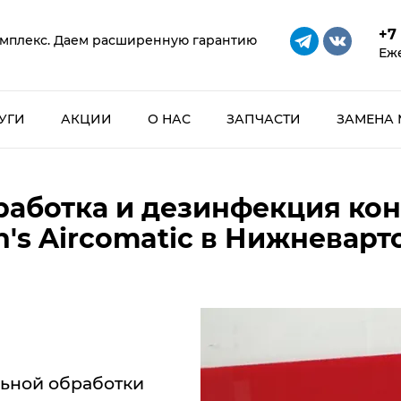
+7
мплекс. Даем расширенную гарантию
Еже
УГИ
АКЦИИ
О НАС
ЗАПЧАСТИ
ЗАМЕНА 
работка и дезинфекция ко
's Aircomatic в Нижневарт
ьной обработки