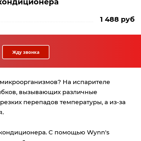
окондиционера
1 488 руб
Жду звонка
 микроорганизмов? На испарителе
рибков, вызывающих различные
резких перепадов температуры, а из-за
я.
окондиционера. С помощью Wynn's