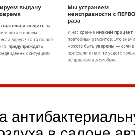
ируем выдачу
Мы устраняем
овремя
неисправности с ПЕРВ
раза​
я
тщательно следить
за
У нас крайне
низкий процент
ачи авто в нашем
повторных ремонтов. Это значи
 если вдруг, что то пошло
можете быть
уверены
— если 
емся
предупреждать
приехали к нам, то уедете тольк
редвиденных ситуациях.​
исправном автомобиле.​
на антибактериальн
оздуха в салоне ав