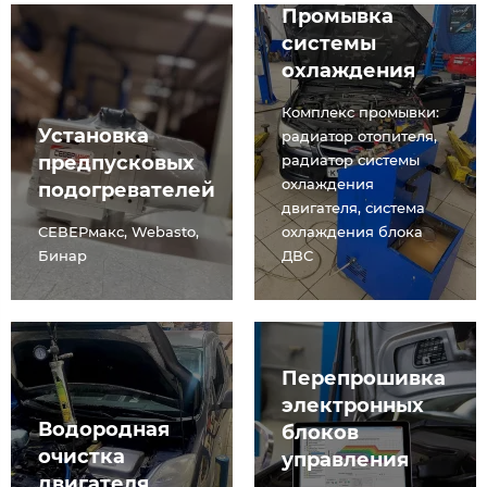
Промывка
системы
охлаждения
Комплекс промывки:
Установка
радиатор отопителя,
предпусковых
радиатор системы
охлаждения
подогревателей
двигателя, система
СЕВЕРмакс, Webasto,
охлаждения блока
Бинар
ДВС
Перепрошивка
электронных
Водородная
блоков
очистка
управления
двигателя