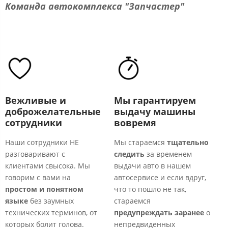
Команда автокомплекса "Запчастер"
Вежливые и
Мы гарантируем
доброжелательные
выдачу машины
сотрудники
вовремя
Наши сотрудники
НЕ
Мы стараемся
тщательно
У
разговаривают с
следить
за временем
п
клиентами свысока. Мы
выдачи авто в нашем
р
говорим с вами на
автосервисе и если вдруг,
в
простом и понятном
что то пошло не так,
—
языке
без заумных
стараемся
т
технических терминов, от
предупреждать заранее
о
и
которых болит голова.
непредвиденных