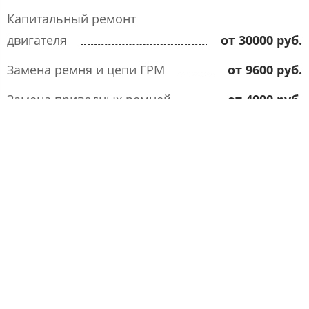
Капитальный ремонт
двигателя
от 30000 руб.
Замена ремня и цепи ГРМ
от 9600 руб.
Замена приводных ремней
от 4000 руб.
Замена опор двигателя
от 2200 руб.
Замена поршневых колец и
маслосъемных колпачков
от 22000 руб.
Замена сальников коленвала
от 5000 руб.
Замена свечей зажигания
от 160 руб.
Замена сальников распредвала
от 5000 руб.
Промывка топливной системы