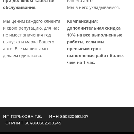
при должном качестве
вашего авто.
т
обслуживания.
Мы в него укладываемся.
р
о
Мы ценим каждого клиента
Компенсация:
к
и свою репутацию, для нас
дополнительная
скидка
п
не имеет значения год
10% на все выполненные
выпуска и марка Вашего
работы, если мы
К
авто. Все машины мы
превысим срок
с
делаем одинаково.​
выполнения работ более,
б
чем на 1 час.​
т
б
ИП ГОРЬКОВА Т.В. ИНН 860320682507
ОГРНИП 304860302300245