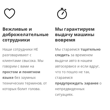
Вежливые и
Мы гарантируем
доброжелательные
выдачу машины
сотрудники
вовремя
Наши сотрудники
НЕ
Мы стараемся
тщательно
У
разговаривают с
следить
за временем
п
клиентами свысока. Мы
выдачи авто в нашем
р
говорим с вами на
автосервисе и если вдруг,
в
простом и понятном
что то пошло не так,
—
языке
без заумных
стараемся
т
технических терминов, от
предупреждать заранее
о
и
которых болит голова.
непредвиденных
ситуациях.​