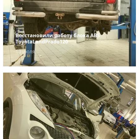
Восстановили работу блока ABS
ToyotaLandPrado120
10 июля